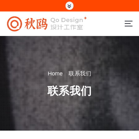
S
k
i
p
电商设计/网站制作/UI设计
t
o
c
Home
联系我们
o
n
联系我们
t
e
n
t